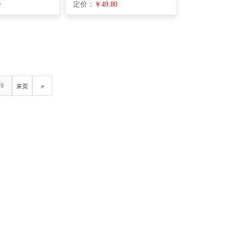
0
定价：
￥49.80
9
»
末页