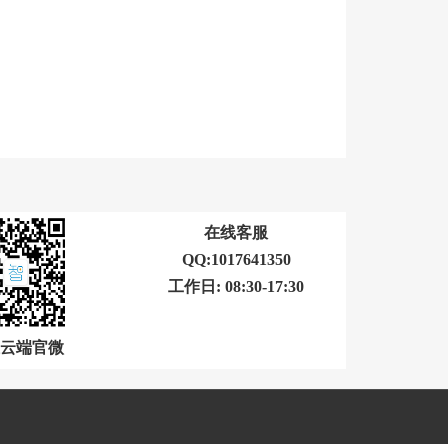
在线客服
QQ:1017641350
工作日: 08:30-17:30
云端官微