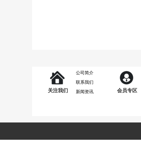
公司简介
联系我们
关注我们
会员专区
新闻资讯