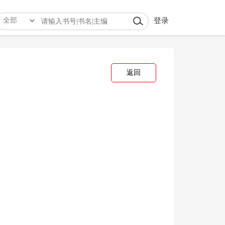
登录
返回