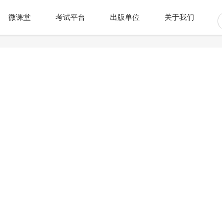
微课堂
考试平台
出版单位
关于我们