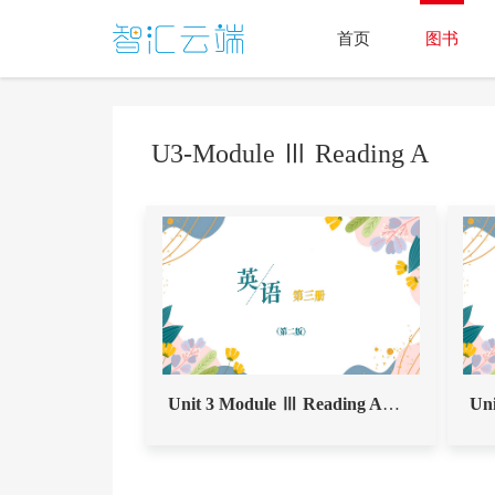
首页
图书
U3-Module Ⅲ Reading A
Unit 3 Module Ⅲ Reading A（拓展视频）