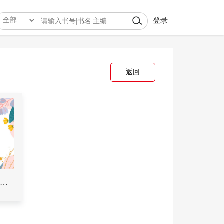
登录
返回
Unit 3 Module Ⅲ Reading A-Task 1