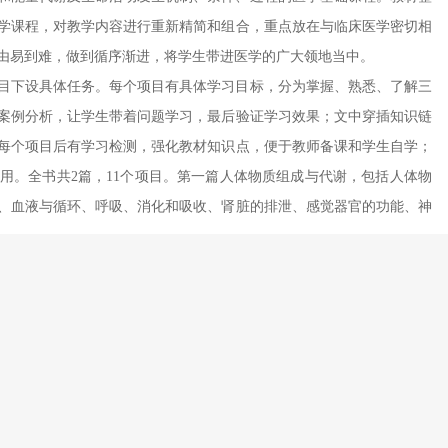
学课程，对教学内容进行重新精简和组合，重点放在与临床医学密切相
由易到难，做到循序渐进，将学生带进医学的广大领地当中。
目下设具体任务。每个项目有具体学习目标，分为掌握、熟悉、了解三
案例分析，让学生带着问题学习，最后验证学习效果；文中穿插知识链
每个项目后有学习检测，强化教材知识点，便于教师备课和学生自学；
用。全书共2篇，11个项目。第一篇人体物质组成与代谢，包括人体物
、血液与循环、呼吸、消化和吸收、肾脏的排泄、感觉器官的功能、神
习检测参考答案。根据专业不同，《人体机能》教学安排72学时。在教